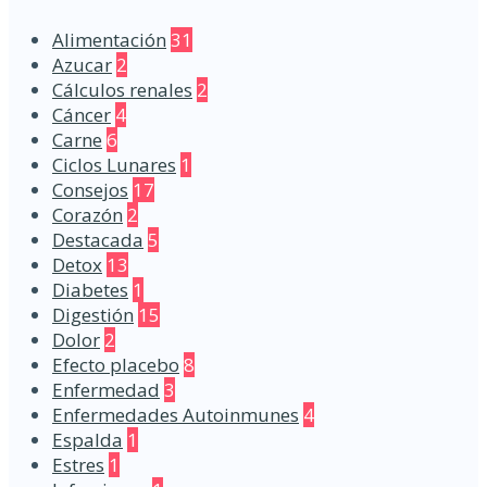
Alimentación
31
Azucar
2
Cálculos renales
2
Cáncer
4
Carne
6
Ciclos Lunares
1
Consejos
17
Corazón
2
Destacada
5
Detox
13
Diabetes
1
Digestión
15
Dolor
2
Efecto placebo
8
Enfermedad
3
Enfermedades Autoinmunes
4
Espalda
1
Estres
1