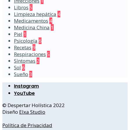
Infecciones
1
Libros
5
Limpieza hepática
4
Medicamentos
4
Medicina China
1
Piel
1
Psicología
6
Recetas
9
Respiraciones
5
Síntomas
2
Sol
6
Sueño
3
Instagram
YouTube
© Despertar Holística 2022
Diseño
Elxa Studio
Política de Privacidad