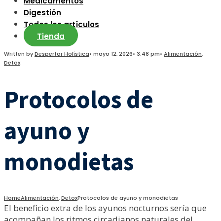
Medicamentos
Digestión
Todos los artículos
Tienda
Written by
Despertar Holística
•
mayo 12, 2026
•
3:48 pm
•
Alimentación
,
Detox
Protocolos de
ayuno y
monodietas
Home
Alimentación
,
Detox
Protocolos de ayuno y monodietas
El beneficio extra de los ayunos nocturnos sería que
acompañan los ritmos circadianos naturales del